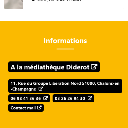
Informations
A la médiathèque Diderot
11, Rue du Groupe Libération Nord 51000, Châlons-en
-Champagne
06 98 41 36 36
03 26 26 94 30
Contact mail