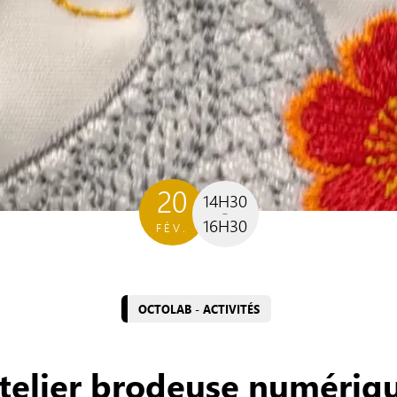
20
14H30
16H30
FÉV.
OCTOLAB - ACTIVITÉS
telier brodeuse numériq