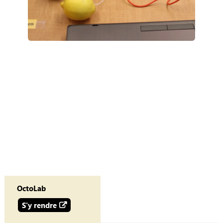
OctoLab
S'y rendre