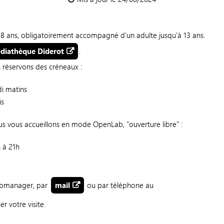
e 8 ans, obligatoirement accompagné d'un adulte jusqu'à 13 ans.
diathèque Diderot
.
s réservons des créneaux :
di matins
is
us vous accueillons en mode OpenLab, "ouverture libre" :
h à 21h
fabmanager, par
mail
ou par téléphone au
r votre visite.