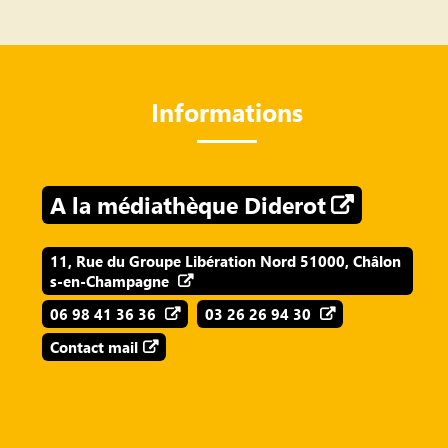
Informations
A la médiathèque Diderot
11, Rue du Groupe Libération Nord 51000, Châlon
s-en-Champagne
06 98 41 36 36
03 26 26 94 30
Contact mail