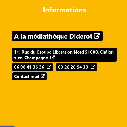
Informations
A la médiathèque Diderot
11, Rue du Groupe Libération Nord 51000, Châlon
s-en-Champagne
06 98 41 36 36
03 26 26 94 30
Contact mail