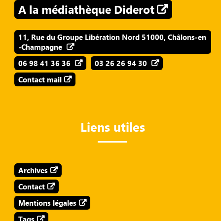
A la médiathèque Diderot
11, Rue du Groupe Libération Nord 51000, Châlons-en
-Champagne
06 98 41 36 36
03 26 26 94 30
Contact mail
Liens utiles
Archives
Contact
Mentions légales
Tags