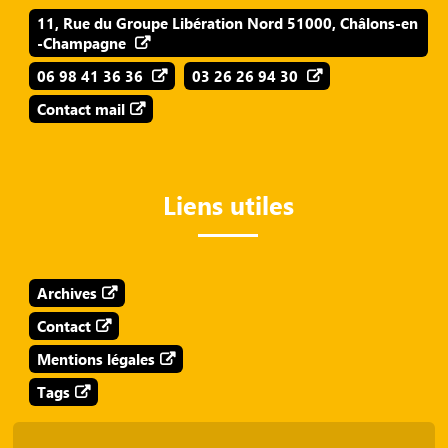
11, Rue du Groupe Libération Nord 51000, Châlons-en
-Champagne
06 98 41 36 36
03 26 26 94 30
Contact mail
Liens utiles
Archives
Contact
Mentions légales
Tags