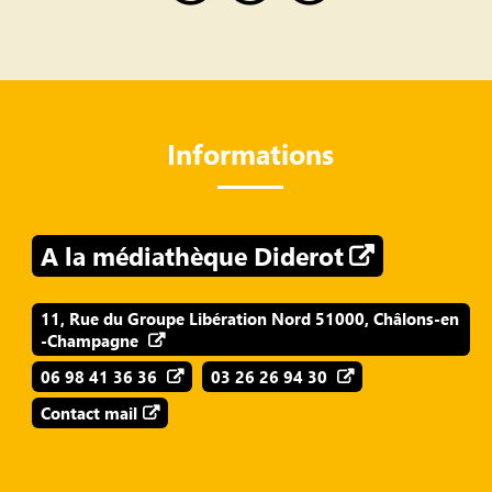
Informations
A la médiathèque Diderot
11, Rue du Groupe Libération Nord 51000, Châlons-en
-Champagne
06 98 41 36 36
03 26 26 94 30
Contact mail