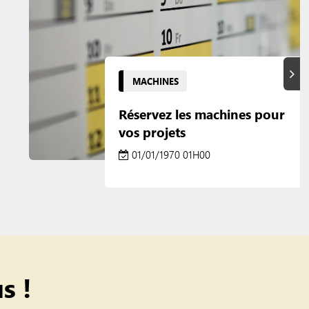
Suiva
MACHINES
Réservez les machines pour
vos projets
01/01/1970 01H00
s !