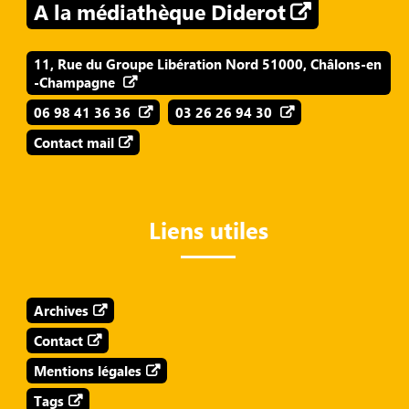
A la médiathèque Diderot
11, Rue du Groupe Libération Nord 51000, Châlons-en
-Champagne
06 98 41 36 36
03 26 26 94 30
Contact mail
Liens utiles
Archives
Contact
Mentions légales
Tags